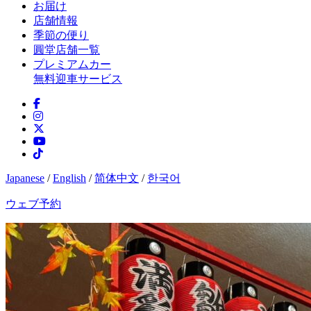
お届け
店舗情報
季節の便り
圓堂店舗一覧
プレミアムカー
無料迎車サービス
Japanese
/
English
/
简体中文
/
한국어
ウェブ予約