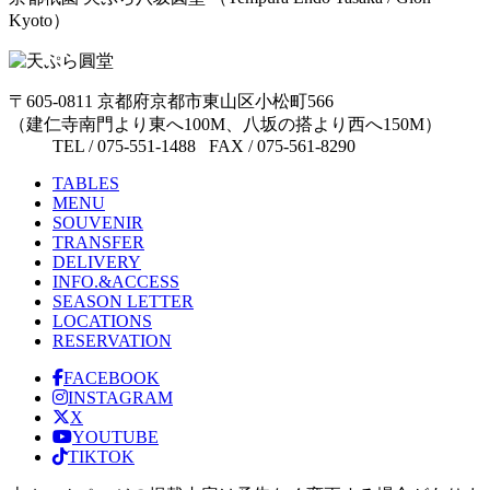
Kyoto）
〒605-0811 京都府京都市東山区小松町566
（建仁寺南門より東へ100M、八坂の搭より西へ150M）
TEL / 075-551-1488 FAX / 075-561-8290
TABLES
MENU
SOUVENIR
TRANSFER
DELIVERY
INFO.&ACCESS
SEASON LETTER
LOCATIONS
RESERVATION
FACEBOOK
INSTAGRAM
X
YOUTUBE
TIKTOK