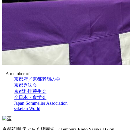
– A member of –
京都府／京都老舗の会
京都秀味会
京都料理芽生会
全日本・食学会
Japan Sommelier Association
sakefan World
京都祇園 天ぷら八坂圓堂
（Tempura Endo Yasaka / Gion