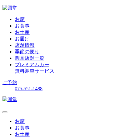
お席
お食事
お土産
お届け
店舗情報
季節の便り
圓堂店舗一覧
プレミアムカー
無料迎車サービス
ご予約
075-551-1488
お席
お食事
お土産