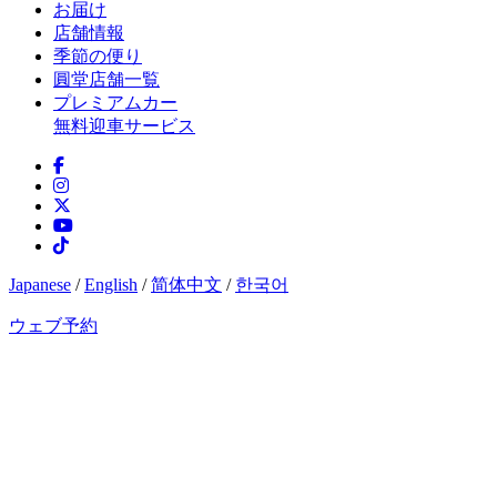
お届け
店舗情報
季節の便り
圓堂店舗一覧
プレミアムカー
無料迎車サービス
Japanese
/
English
/
简体中文
/
한국어
ウェブ予約