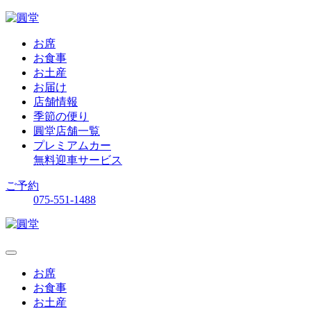
お席
お食事
お土産
お届け
店舗情報
季節の便り
圓堂店舗一覧
プレミアムカー
無料迎車サービス
ご予約
075-551-1488
お席
お食事
お土産