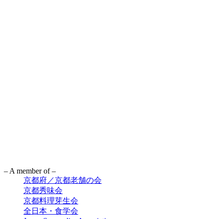
– A member of –
京都府／京都老舗の会
京都秀味会
京都料理芽生会
全日本・食学会