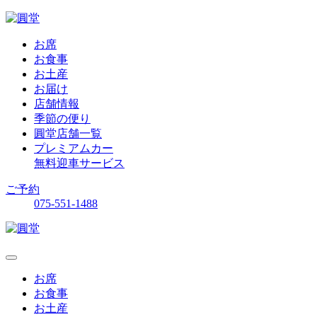
お席
お食事
お土産
お届け
店舗情報
季節の便り
圓堂店舗一覧
プレミアムカー
無料迎車サービス
ご予約
075-551-1488
お席
お食事
お土産