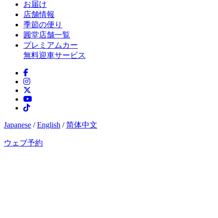
お届け
店舗情報
季節の便り
圓堂店舗一覧
プレミアムカー
無料迎車サービス
Japanese
/
English
/
简体中文
ウェブ予約