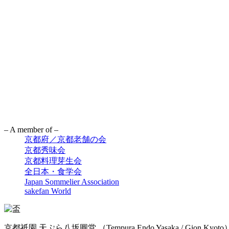
– A member of –
京都府／京都老舗の会
京都秀味会
京都料理芽生会
全日本・食学会
Japan Sommelier Association
sakefan World
京都祇園 天ぷら八坂圓堂
（Tempura Endo Yasaka / Gion Kyoto