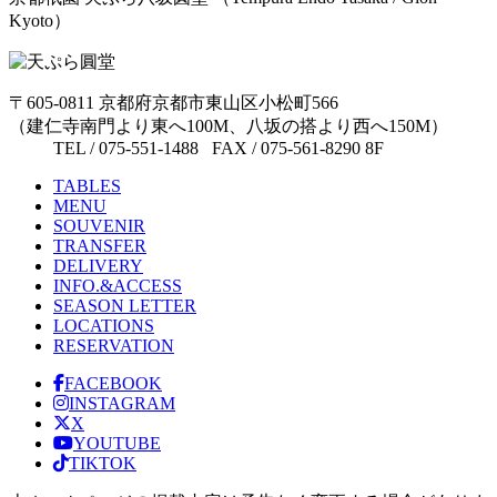
Kyoto）
〒605-0811 京都府京都市東山区小松町566
（建仁寺南門より東へ100M、八坂の搭より西へ150M）
TEL / 075-551-1488 FAX / 075-561-8290 8F
TABLES
MENU
SOUVENIR
TRANSFER
DELIVERY
INFO.&ACCESS
SEASON LETTER
LOCATIONS
RESERVATION
FACEBOOK
INSTAGRAM
X
YOUTUBE
TIKTOK