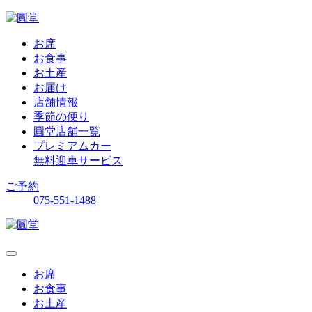
お席
お食事
お土産
お届け
店舗情報
季節の便り
圓堂店舗一覧
プレミアムカー
無料迎車サービス
ご予約
075-551-1488
お席
お食事
お土産