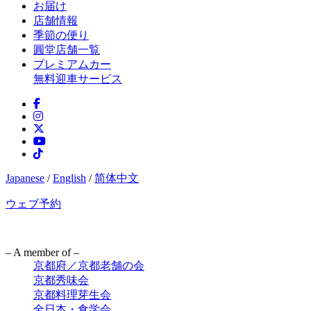
お届け
店舗情報
季節の便り
圓堂店舗一覧
プレミアムカー
無料迎車サービス
Japanese
/
English
/
简体中文
ウェブ予約
– A member of –
京都府／京都老舗の会
京都秀味会
京都料理芽生会
全日本・食学会