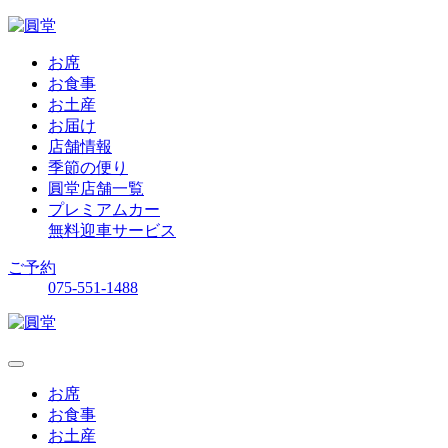
お席
お食事
お土産
お届け
店舗情報
季節の便り
圓堂店舗一覧
プレミアムカー
無料迎車サービス
ご予約
075-551-1488
お席
お食事
お土産