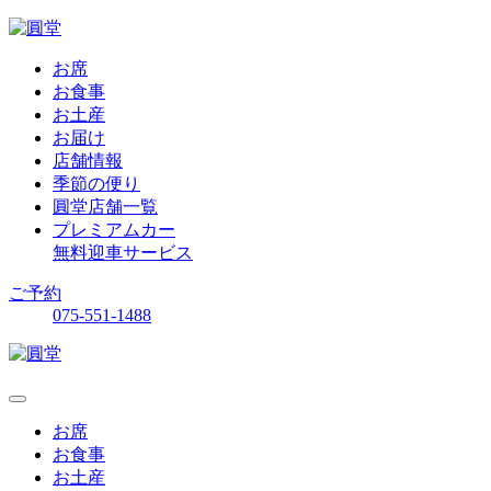
お席
お食事
お土産
お届け
店舗情報
季節の便り
圓堂店舗一覧
プレミアムカー
無料迎車サービス
ご予約
075-551-1488
お席
お食事
お土産