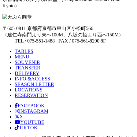
Kyoto）
〒605-0811 京都府京都市東山区小松町566
（建仁寺南門より東へ100M、八坂の搭より西へ150M）
TEL / 075-551-1488 FAX / 075-561-8290 8F
TABLES
MENU
SOUVENIR
TRANSFER
DELIVERY
INFO.&ACCESS
SEASON LETTER
LOCATIONS
RESERVATION
FACEBOOK
INSTAGRAM
X
YOUTUBE
TIKTOK