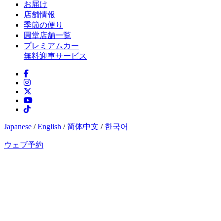
お届け
店舗情報
季節の便り
圓堂店舗一覧
プレミアムカー
無料迎車サービス
Japanese
/
English
/
简体中文
/
한국어
ウェブ予約