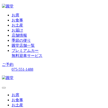
お席
お食事
お土産
お届け
店舗情報
季節の便り
圓堂店舗一覧
プレミアムカー
無料迎車サービス
ご予約
075-551-1488
お席
お食事
お土産