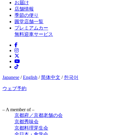
お届け
店舗情報
季節の便り
圓堂店舗一覧
プレミアムカー
無料迎車サービス
Japanese
/
English
/
简体中文
/
한국어
ウェブ予約
– A member of –
京都府／京都老舗の会
京都秀味会
京都料理芽生会
全日本・食学会