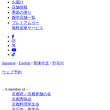
お届け
店舗情報
季節の便り
圓堂店舗一覧
プレミアムカー
無料迎車サービス
Japanese
/
English
/
简体中文
/
한국어
ウェブ予約
– A member of –
京都府／京都老舗の会
京都秀味会
京都料理芽生会
全日本・食学会