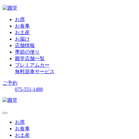
お席
お食事
お土産
お届け
店舗情報
季節の便り
圓堂店舗一覧
プレミアムカー
無料迎車サービス
ご予約
075-551-1488
お席
お食事
お土産