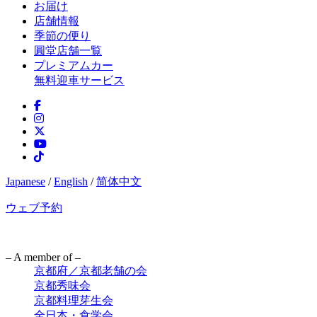
お届け
店舗情報
季節の便り
圓堂店舗一覧
プレミアムカー
無料迎車サービス
Japanese
/
English
/
简体中文
ウェブ予約
– A member of –
京都府／京都老舗の会
京都秀味会
京都料理芽生会
全日本・食学会