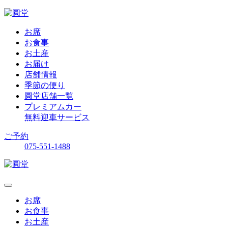
お席
お食事
お土産
お届け
店舗情報
季節の便り
圓堂店舗一覧
プレミアムカー
無料迎車サービス
ご予約
075-551-1488
お席
お食事
お土産