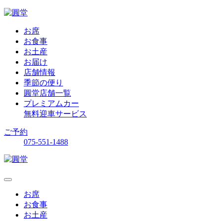
お席
お食事
お土産
お届け
店舗情報
季節の便り
圓堂店舗一覧
プレミアムカー
無料迎車サービス
ご予約
075-551-1488
お席
お食事
お土産