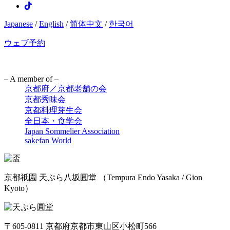
Japanese
/
English
/
简体中文
/
한국어
ウェブ予約
– A member of –
京都府／京都老舗の会
京都秀味会
京都料理芽生会
全日本・食学会
Japan Sommelier Association
sakefan World
京都祇園 天ぷら八坂圓堂
（Tempura Endo Yasaka / Gion
Kyoto）
〒605-0811 京都府京都市東山区小松町566