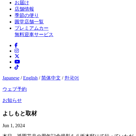
お届け
店舗情報
季節の便り
圓堂店舗一覧
プレミアムカー
無料迎車サービス
Japanese
/
English
/
简体中文
/
한국어
ウェブ予約
お知らせ
よしもと取材
Jun 1, 2024