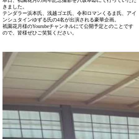
本日、祇園花月の周年記念撮影を八坂本邸にて行っていただ
きました。
テンダラー浜本氏、浅越ゴエ氏、令和ロマンくるま氏、アイ
ンシュタインゆずる氏の4名が出演される豪華企画。
祇園花月様のYourubeチャンネルにて公開予定とのことです
ので、皆様ぜひご笑覧ください。