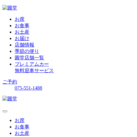
お席
お食事
お土産
お届け
店舗情報
季節の便り
圓堂店舗一覧
プレミアムカー
無料迎車サービス
ご予約
075-551-1488
お席
お食事
お土産