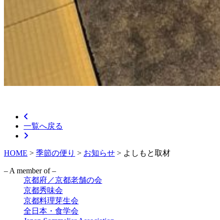
一覧へ戻る
HOME
>
季節の便り
>
お知らせ
>
よしもと取材
– A member of –
京都府／京都老舗の会
京都秀味会
京都料理芽生会
全日本・食学会