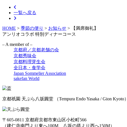
一覧へ戻る
HOME
>
季節の便り
>
お知らせ
>
【満席御礼】
アンリオコラボ 特別ディナーコース
– A member of –
京都府／京都老舗の会
京都秀味会
京都料理芽生会
全日本・食学会
Japan Sommelier Association
sakefan World
京都祇園 天ぷら八坂圓堂
（Tempura Endo Yasaka / Gion Kyoto
〒605-0811 京都府京都市東山区小松町566
（建仁寺南門より東へ100M、八坂の搭より西へ150M）