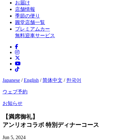
お届け
店舗情報
季節の便り
圓堂店舗一覧
プレミアムカー
無料迎車サービス
Japanese
/
English
/
简体中文
/
한국어
ウェブ予約
お知らせ
【満席御礼】
アンリオコラボ 特別ディナーコース
Jun 5, 2024