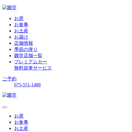
お席
お食事
お土産
お届け
店舗情報
季節の便り
圓堂店舗一覧
プレミアムカー
無料迎車サービス
ご予約
075-551-1488
お席
お食事
お土産