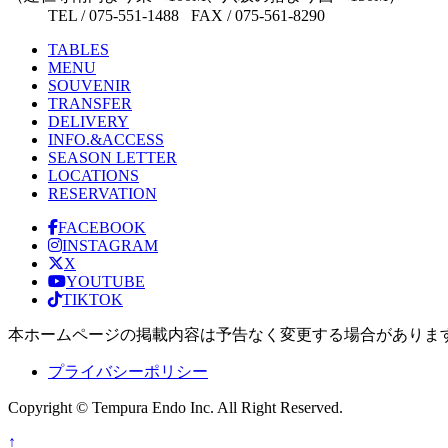
TEL / 075-551-1488 FAX / 075-561-8290
TABLES
MENU
SOUVENIR
TRANSFER
DELIVERY
INFO.&ACCESS
SEASON LETTER
LOCATIONS
RESERVATION
FACEBOOK
INSTAGRAM
X
YOUTUBE
TIKTOK
本ホームページの掲載内容は予告なく変更する場合がありま
プライバシーポリシー
Copyright © Tempura Endo Inc. All Right Reserved.
↑