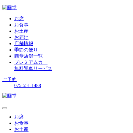
お席
お食事
お土産
お届け
店舗情報
季節の便り
圓堂店舗一覧
プレミアムカー
無料迎車サービス
ご予約
075-551-1488
お席
お食事
お土産