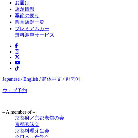
お届け
店舗情報
季節の便り
圓堂店舗一覧
プレミアムカー
無料迎車サービス
Japanese
/
English
/
简体中文
/
한국어
ウェブ予約
– A member of –
京都府／京都老舗の会
京都秀味会
京都料理芽生会
全日本・食学会