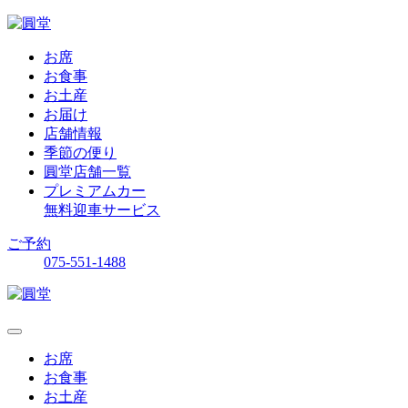
お席
お食事
お土産
お届け
店舗情報
季節の便り
圓堂店舗一覧
プレミアムカー
無料迎車サービス
ご予約
075-551-1488
お席
お食事
お土産