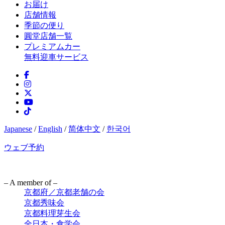
お届け
店舗情報
季節の便り
圓堂店舗一覧
プレミアムカー
無料迎車サービス
Japanese
/
English
/
简体中文
/
한국어
ウェブ予約
– A member of –
京都府／京都老舗の会
京都秀味会
京都料理芽生会
全日本・食学会