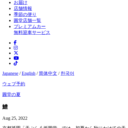
お届け
店舗情報
季節の便り
圓堂店舗一覧
プレミアムカー
無料迎車サービス
Japanese
/
English
/
简体中文
/
한국어
ウェブ予約
圓堂の夏
鱧
Aug 25, 2022