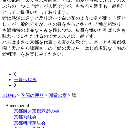
京都祇園「天ぷら八坂圓堂」では、初夏から秋にかけての天
ぷらの一つに「鱧」が人気ですが、もちろん造里も一品料理
としてご提供いたしております。
鱧は熱湯に通すと反り返って白い花のように身が開く「落と
し」が一般的ですが、その身をさっと炙った「焼き霜造り」
も鱧独特の上品な甘みを残しつつ、皮目を焼いた香ばしさも
味わっていただけるのでオススメの一品です。
ハモはまさに京都を代表する夏の味覚です。是非とも京都祇
園「天ぷら八坂圓堂」の「鱧の天ぷら」はじめ多彩な「旬の
鱧料理」をお楽しみください。
一覧へ戻る
HOME
>
季節の便り
>
圓堂の夏
>
鱧
– A member of –
京都府／京都老舗の会
京都秀味会
京都料理芽生会