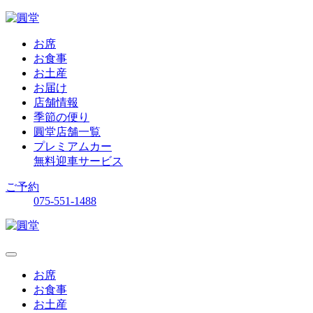
お席
お食事
お土産
お届け
店舗情報
季節の便り
圓堂店舗一覧
プレミアムカー
無料迎車サービス
ご予約
075-551-1488
お席
お食事
お土産