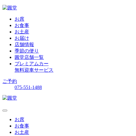
お席
お食事
お土産
お届け
店舗情報
季節の便り
圓堂店舗一覧
プレミアムカー
無料迎車サービス
ご予約
075-551-1488
お席
お食事
お土産