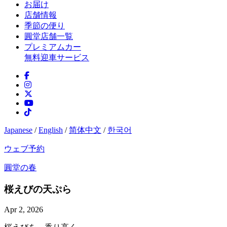
お届け
店舗情報
季節の便り
圓堂店舗一覧
プレミアムカー
無料迎車サービス
Japanese
/
English
/
简体中文
/
한국어
ウェブ予約
圓堂の春
桜えびの天ぷら
Apr 2, 2026