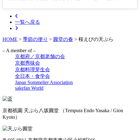
一覧へ戻る
HOME
>
季節の便り
>
圓堂の春
>
桜えびの天ぷら
– A member of –
京都府／京都老舗の会
京都秀味会
京都料理芽生会
全日本・食学会
Japan Sommelier Association
sakefan World
京都祇園 天ぷら八坂圓堂
（Tempura Endo Yasaka / Gion
Kyoto）