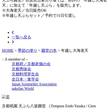
天ぷら圓堂／百貨店惣菜売り場では、好評の「年越し大海老
天」に加えて「年越し天ぷら」を販売します。
※大海老天／当日販売OK
※年越し天ぷらセット／予約で31日引渡し
一覧へ戻る
HOME
>
季節の便り
>
圓堂の冬
>
年越し大海老天
– A member of –
京都府／京都老舗の会
京都秀味会
京都料理芽生会
全日本・食学会
Japan Sommelier Association
sakefan World
京都祇園 天ぷら八坂圓堂
（Tempura Endo Yasaka / Gion