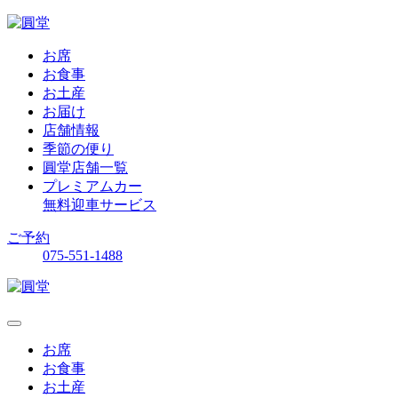
お席
お食事
お土産
お届け
店舗情報
季節の便り
圓堂店舗一覧
プレミアムカー
無料迎車サービス
ご予約
075-551-1488
お席
お食事
お土産