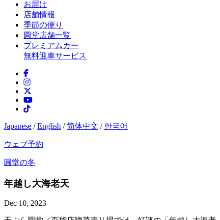
お届け
店舗情報
季節の便り
圓堂店舗一覧
プレミアムカー
無料迎車サービス
Japanese
/
English
/
简体中文
/
한국어
ウェブ予約
圓堂の冬
年越し大海老天
Dec 10, 2023