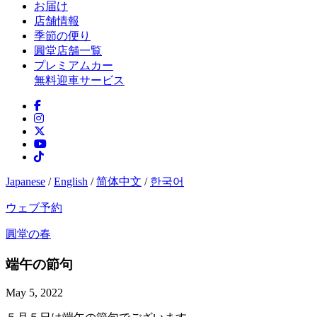
お届け
店舗情報
季節の便り
圓堂店舗一覧
プレミアムカー
無料迎車サービス
Japanese
/
English
/
简体中文
/
한국어
ウェブ予約
圓堂の春
端午の節句
May 5, 2022