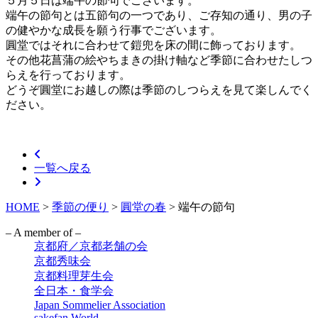
５月５日は端午の節句でございます。
端午の節句とは五節句の一つであり、ご存知の通り、男の子
の健やかな成長を願う行事でございます。
圓堂ではそれに合わせて鎧兜を床の間に飾っております。
その他花菖蒲の絵やちまきの掛け軸など季節に合わせたしつ
らえを行っております。
どうぞ圓堂にお越しの際は季節のしつらえを見て楽しんでく
ださい。
一覧へ戻る
HOME
>
季節の便り
>
圓堂の春
>
端午の節句
– A member of –
京都府／京都老舗の会
京都秀味会
京都料理芽生会
全日本・食学会
Japan Sommelier Association
sakefan World