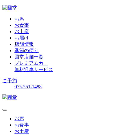
お席
お食事
お土産
お届け
店舗情報
季節の便り
圓堂店舗一覧
プレミアムカー
無料迎車サービス
ご予約
075-551-1488
お席
お食事
お土産