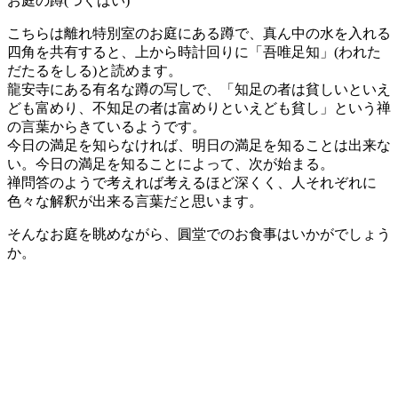
お庭の蹲(つくばい)
こちらは離れ特別室のお庭にある蹲で、真ん中の水を入れる
四角を共有すると、上から時計回りに「吾唯足知」(われた
だたるをしる)と読めます。
龍安寺にある有名な蹲の写しで、「知足の者は貧しいといえ
ども富めり、不知足の者は富めりといえども貧し」という禅
の言葉からきているようです。
今日の満足を知らなければ、明日の満足を知ることは出来な
い。今日の満足を知ることによって、次が始まる。
禅問答のようで考えれば考えるほど深くく、人それぞれに
色々な解釈が出来る言葉だと思います。
そんなお庭を眺めながら、圓堂でのお食事はいかがでしょう
か。