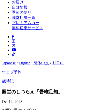
お届け
店舗情報
季節の便り
圓堂店舗一覧
プレミアムカー
無料迎車サービス
Japanese
/
English
/
简体中文
/
한국어
ウェブ予約
歳時記
圓堂のしつらえ「吾唯足知」
Oct 12, 2023