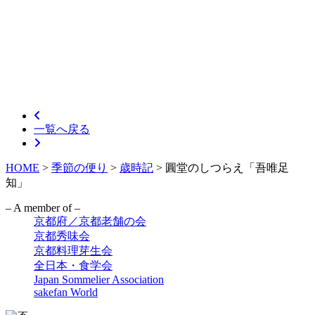
一覧へ戻る
HOME
>
季節の便り
>
歳時記
>
圓堂のしつらえ「吾唯足
知」
– A member of –
京都府／京都老舗の会
京都秀味会
京都料理芽生会
全日本・食学会
Japan Sommelier Association
sakefan World