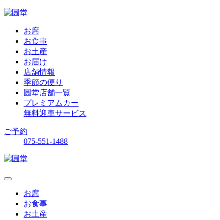
お席
お食事
お土産
お届け
店舗情報
季節の便り
圓堂店舗一覧
プレミアムカー
無料迎車サービス
ご予約
075-551-1488
お席
お食事
お土産